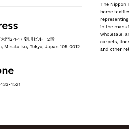
The Nippon In
home textiles
representing
ress
in the manuf
wholesale, an
大門2-1-17 朝川ビル 2階
carpets, line
n, Minato-ku, Tokyo, Japan 105-0012
and other re
one
433-4521