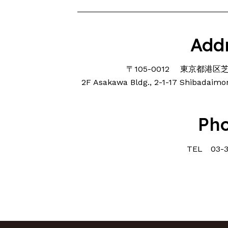
Add
〒105-0012 東京都港区芝
2F Asakawa Bldg., 2-1-17 Shibadaimo
Ph
TEL 03-3