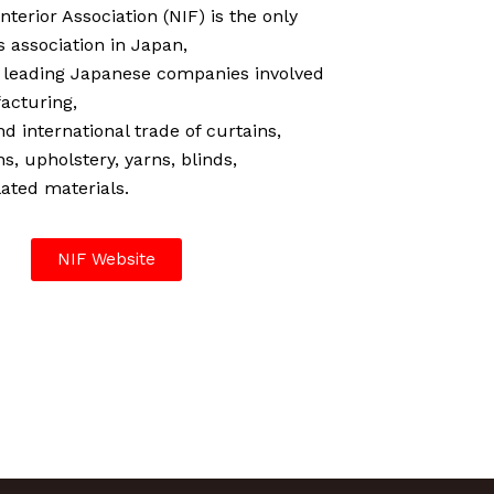
terior Association (NIF) is the only
 association in Japan,
 leading Japanese companies involved
acturing,
d international trade of curtains,
ns, upholstery, yarns, blinds,
lated materials.
NIF Website